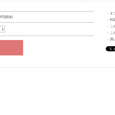
オ
00円(税抜)
特
こ
こ
買